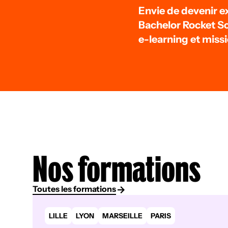
Envie de devenir e
Bachelor Rocket Sc
e-learning et miss
Nos formations
Toutes les formations
LILLE
LYON
MARSEILLE
PARIS