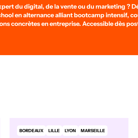
xpert du digital, de la vente ou du marketing ? D
hool en alternance alliant bootcamp intensif, co
ions concrètes en entreprise. Accessible dès pos
BORDEAUX
LILLE
LYON
MARSEILLE