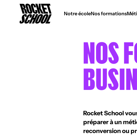
Panneau de gestion des cookies
Notre école
Nos formations
Méti
NOS F
BUSI
Rocket School vou
préparer à un méti
reconversion ou p