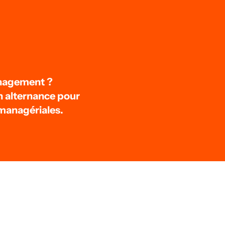
management ?
n alternance pour
managériales.