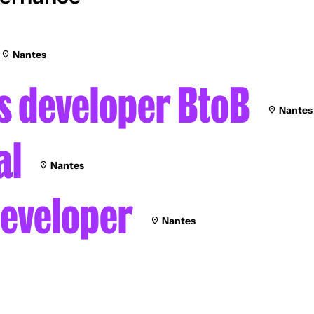
Nantes
ss developer BtoB
Nantes
al
Nantes
Developer
Nantes