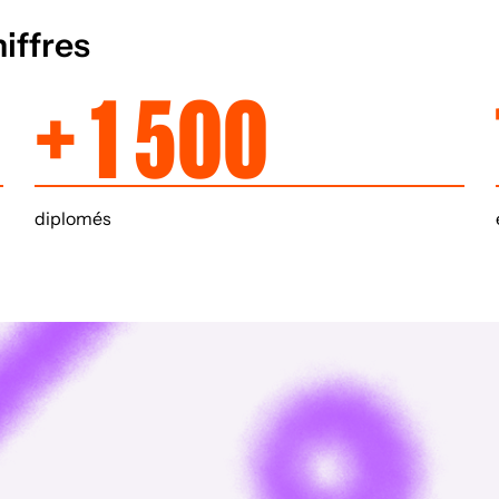
iffres
+ 1 500
diplomés