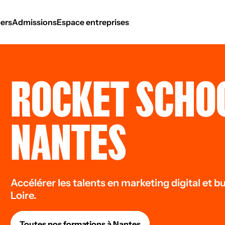
ers
Admissions
Espace entreprises
ROCKET SCHO
NANTES
Accélérer les talents en marketing digital et 
Loire.
Toutes nos formations à Nantes