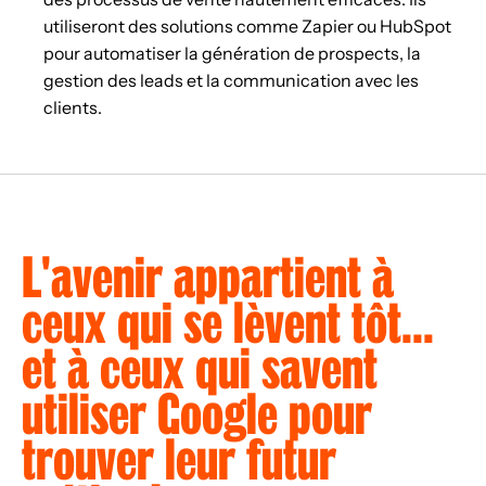
utiliseront des solutions comme Zapier ou HubSpot
pour automatiser la génération de prospects, la
gestion des leads et la communication avec les
clients.
L
'
a
v
e
n
i
r
a
p
p
a
r
t
i
e
n
t
à
c
e
u
x
q
u
i
s
e
l
è
v
e
n
t
t
ô
t
.
.
.
e
t
à
c
e
u
x
q
u
i
s
a
v
e
n
t
u
t
i
l
i
s
e
r
G
o
o
g
l
e
p
o
u
r
t
r
o
u
v
e
r
l
e
u
r
f
u
t
u
r