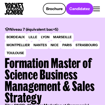
Panneau de gestion des cookies
Brochure
Candidatez
Niveau 7 (équivalent bac+5)
BORDEAUX
LILLE
LYON
MARSEILLE
MONTPELLIER
NANTES
NICE
PARIS
STRASBOURG
TOULOUSE
Formation Master of
Science Business
Management & Sales
Strategy