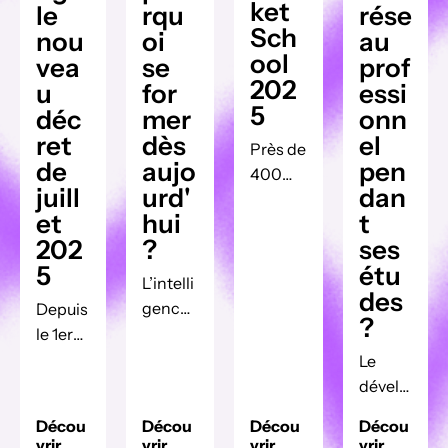
ket
le
rqu
rése
Sch
nou
oi
au
ool
vea
se
prof
202
u
for
essi
5
déc
mer
onn
ret
dès
el
Près de
de
aujo
pen
400
juill
urd'
dan
étudian
et
hui
t
ts
202
?
ses
venus
5
étu
de
L’intelli
des
toute la
gence
Depuis
?
France
artifici
le 1er
ont
elle
juillet
Le
célébré
(IA)
2025,
dévelo
, le 14
transfo
un
ppeme
juin
Décou
Décou
Décou
Décou
rme
nouvea
nt d’un
vrir
vrir
vrir
vrir