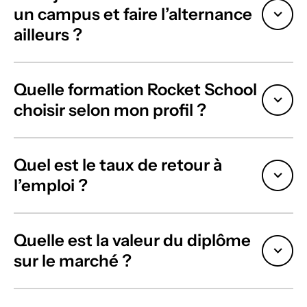
un campus et faire l’alternance
accélér
et
er sa
ailleurs ?
booste
carrièr
r vos
e.
opport
unités
Quelle formation Rocket School
profes
choisir selon mon profil ?
sionne
lles.
Quel est le taux de retour à
l’emploi ?
Quelle est la valeur du diplôme
sur le marché ?