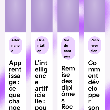
Alter
Orie
Vie
Reco
nanc
ntati
du
nver
e
on
cam
sion
pus
App
L’int
Co
Rem
rent
ellig
mm
ise
issa
enc
ent
des
ge :
e
dév
dipl
ce
artif
elo
ôme
que
icie
ppe
s
cha
lle :
r
Roc
nge
pou
son