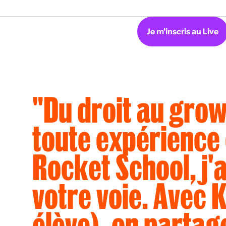
Je m'inscris au Live
"
D
u
d
r
o
i
t
a
u
g
r
o
t
o
u
t
e
e
x
p
é
r
i
e
n
c
e
R
o
c
k
e
t
S
c
h
o
o
l
,
j
'
v
o
t
r
e
v
o
i
e
.
A
v
e
c
é
l
è
v
e
)
,
o
n
p
a
r
t
a
g