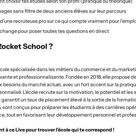
hoisir tes études selon ton profil (pratique ou théorique)
ges sans filtre de deux anciens élèves sur leur parcours
 d’une recruteuse pro sur ce qui compte vraiment pour l’emplo
échange pour poser toutes tes questions en direct
Rocket School ?
cole spécialisée dans les métiers du commerce et du marketi
ante et professionnalisante. Fondée en 2018, elle propose de
 besoins du marché actuel, avec un fort accent sur la pratique
alisé. L’école recrute sur la motivation, le potentiel et les so
 garantit un taux de placement élevé à la sortie de la format
, sont conçus pour préparer les étudiants à des carrières opé
ce, tout en favorisant leur développement personnel et profe
t à ce Live pour trouver l’école qui te correspond !