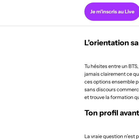
Je m'inscris au Live
L’orientation sa
Tu hésites entre un BTS,
jamais clairement ce qu
ces options ensemble pou
sans discours commercia
et trouve la formation q
Ton profil avan
La vraie question n’est p