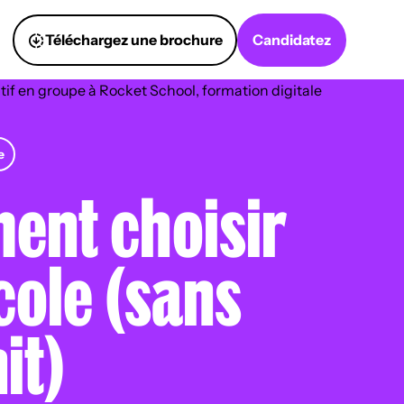
Téléchargez une brochure
Candidatez
e
nt choisir
cole (sans
it)