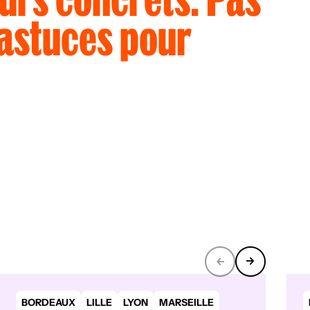
a
s
t
u
c
e
s
p
o
u
r
BORDEAUX
LILLE
LYON
MARSEILLE