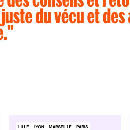
j
u
s
t
e
d
u
v
é
c
u
e
t
d
e
s
e
.
"
LILLE
LYON
MARSEILLE
PARIS