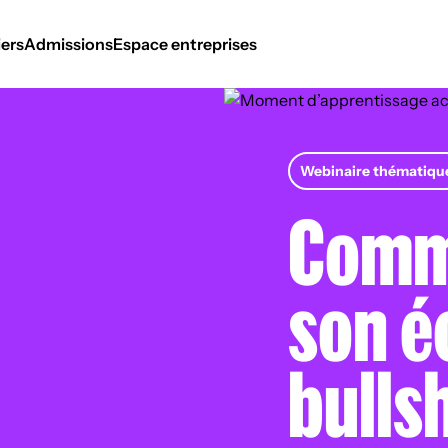
ers
Admissions
Espace entreprises
Webinaire thématiqu
Comme
son é
bullsh