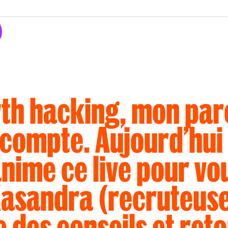
w
t
h
h
a
c
k
i
n
g
,
m
o
n
p
a
r
c
o
m
p
t
e
.
A
u
j
o
u
r
d
’
h
u
i
a
n
i
m
e
c
e
l
i
v
e
p
o
u
r
v
o
K
a
s
a
n
d
r
a
(
r
e
c
r
u
t
e
u
s
e
d
e
s
c
o
n
s
e
i
l
s
e
t
r
e
t
o