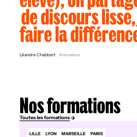
d
e
d
i
s
c
o
u
r
s
l
i
s
s
e
,
f
a
i
r
e
l
a
d
i
f
f
é
r
e
n
c
Léandre Chabbert
Animateur
Nos formations
Toutes les formations
LILLE
LYON
MARSEILLE
PARIS