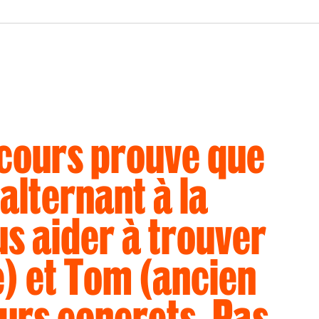
c
o
u
r
s
p
r
o
u
v
e
q
u
e
a
l
t
e
r
n
a
n
t
à
l
a
u
s
a
i
d
e
r
à
t
r
o
u
v
e
r
e
)
e
t
T
o
m
(
a
n
c
i
e
n
u
r
s
c
o
n
c
r
e
t
s
.
P
a
s