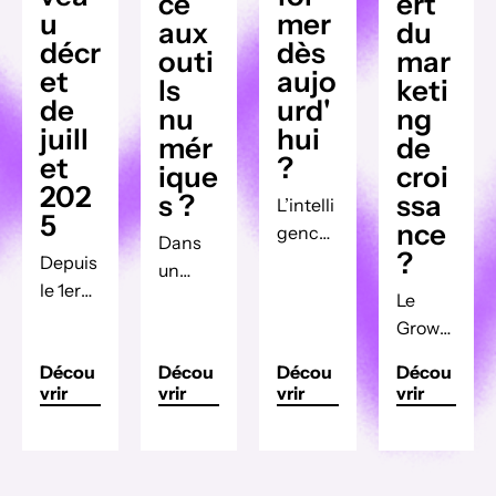
ce
ert
u
mer
aux
du
décr
dès
outi
mar
et
aujo
ls
keti
de
urd'
nu
ng
juill
hui
mér
de
et
?
ique
croi
202
s ?
ssa
L’intelli
5
nce
gence
Dans
?
artifici
Depuis
un
elle
le 1er
monde
Le
(IA)
juillet
profes
Growt
transfo
2025,
sionnel
h
rme
Décou
Décou
Décou
Décou
un
de plus
Market
vrir
vrir
vrir
vrir
radical
nouvea
en plus
ing est
ement
u
digitali
un
la
décret
sé,
domai
façon
est
l’utilisa
ne en