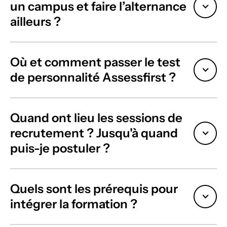
en.
à ces
un campus et faire l’alternance
compé
ailleurs ?
tences
recher
chées.
Où et comment passer le test
de personnalité Assessfirst ?
Quand ont lieu les sessions de
recrutement ? Jusqu'à quand
puis-je postuler ?
Quels sont les prérequis pour
intégrer la formation ?