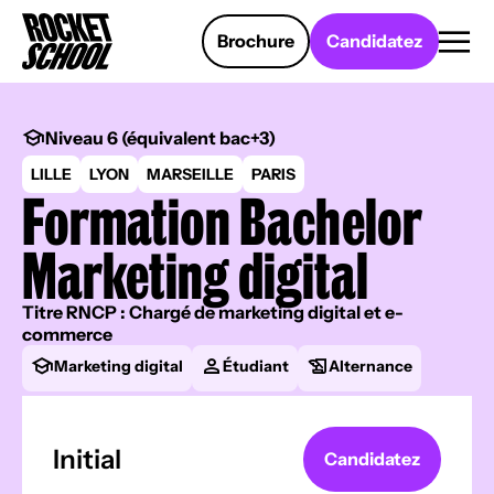
Panneau de gestion des cookies
Brochure
Candidatez
Niveau 6 (équivalent bac+3)
LILLE
LYON
MARSEILLE
PARIS
Formation Bachelor
Marketing digital
Titre RNCP : Chargé de marketing digital et e-
commerce
Marketing digital
Étudiant
Alternance
Initial
Candidatez