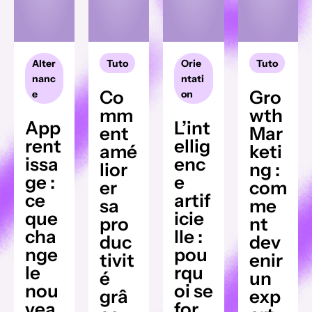
Alter
Tuto
Orie
Tuto
nanc
ntati
Co
Gro
e
on
mm
wth
App
L’int
ent
Mar
rent
ellig
amé
keti
issa
enc
lior
ng :
ge :
e
er
com
ce
artif
sa
me
que
icie
pro
nt
cha
lle :
duc
dev
nge
pou
tivit
enir
le
rqu
é
un
nou
oi se
grâ
exp
vea
for