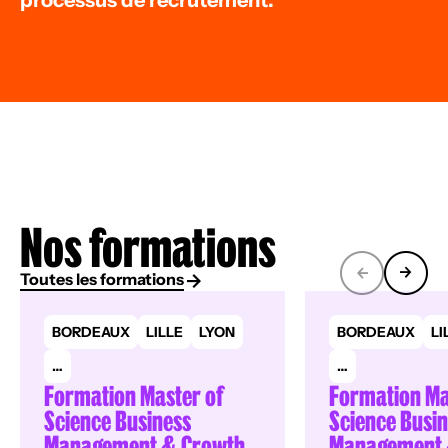
processus de recrutement.
Nos formations
Toutes les formations
BORDEAUX
LILLE
LYON
BORDEAUX
LI
…
…
Formation Master of
Formation Ma
Science Business
Science Busi
Management & Growth
Management 