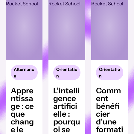
Alternanc
Orientatio
Orientatio
e
n
n
Appre
L’intelli
Comm
ntissa
gence
ent
ge : ce
artifici
bénéfi
que
elle :
cier
chang
pourqu
d'une
e le
oi se
formati