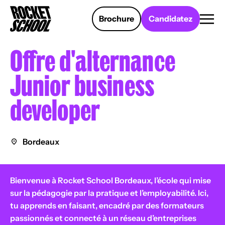
Panneau de gestion des cookies
Brochure
Candidatez
Offre d'alternance
Junior business
developer
Bordeaux
Bienvenue à Rocket School Bordeaux, l’école qui mise
sur la pédagogie par la pratique et l’employabilité. Ici,
tu apprends en faisant, encadré par des formateurs
passionnés et connecté à un réseau d’entreprises