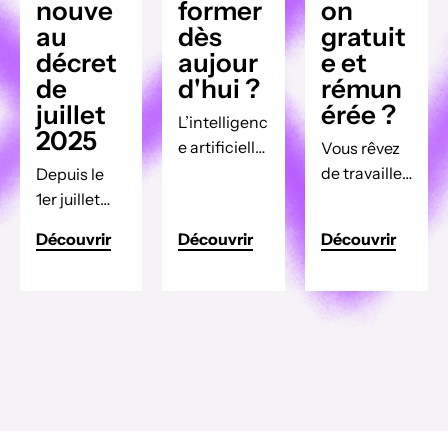
nouve
former
on
au
dès
gratuit
décret
aujour
e et
de
d'hui ?
rémun
juillet
érée ?
L’intelligenc
2025
e artificielle
Vous rêvez
(IA)
de travailler
Depuis le
transforme
dans le
1er juillet
radicaleme
marketing
2025, un
Découvrir
Découvrir
Découvrir
nt la façon
digital, le
nouveau
dont nous
commerce
décret est
travaillons
ou les
venu
dans de
ressources
modifier en
nombreux
humaines,
profondeur
secteurs
mais vous
les
comme le
n’avez pas
modalités
marketing,
les moyens
de
les