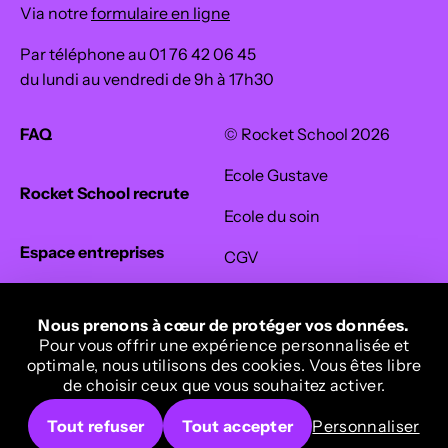
Via notre
formulaire en ligne
Par téléphone au 01 76 42 06 45
du lundi au vendredi de 9h à 17h30
FAQ
© Rocket School 2026
Ecole Gustave
Rocket School recrute
Ecole du soin
Espace entreprises
CGV
Confidentialité
Espace presse
Nous prenons à cœur de protéger vos données.
Mentions légales
Pour vous offrir une expérience personnalisée et
optimale, nous utilisons des cookies. Vous êtes libre
Accessibilité & Handicap
Crédits
de choisir ceux que vous souhaitez activer.
Tout refuser
Tout accepter
Personnaliser