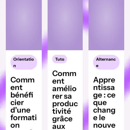
Orientatio
Tuto
Alternanc
n
e
Comm
Comm
Appre
ent
ent
ntissa
amélio
bénéfi
ge : ce
rer sa
cier
que
produc
d'une
chang
tivité
formati
e le
grâce
on
nouve
aux