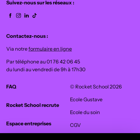
on vous
gestion du
Suivez-nous sur les réseaux :
School
simplifie la
temps, vos
propose des
vie, et
tâches et
formations
surtout, on
vos projets.
professionn
continue à
Découvrez
Contactez-nous :
elles
vous
ici quelques
gratuites
proposer
outils
Via notre
formulaire en ligne
pour les
des talents
numériques
Par téléphone au 01 76 42 06 45
jeunes et les
formés,
et
du lundi au vendredi de 9h à 17h30
adultes en
motivés, et
comment
reconversio
prêts à
les intégrer
n,
accélérer
FAQ
© Rocket School 2026
dans votre
accessibles
votre
workflow
Ecole Gustave
sans
business.
pour pour
Rocket School recrute
diplôme,
augmenter
Ecole du soin
partout en
votre
Espace entreprises
France.
CGV
efficacité et
vos
Confidentialité