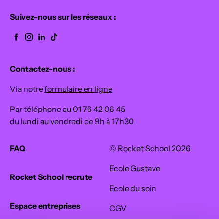
profes
un
des
Suivez-nous sur les réseaux :
sionnel
guide
profils
reconn
compl
et
u par
et pour
l'appor
l’État et
t’y
t
Contactez-nous :
un
retrouv
concre
accom
er et
t du
Via notre
formulaire en ligne
pagne
choisir
bootca
ment
la
Par téléphone au 01 76 42 06 45
mp.
vers
bonne
du lundi au vendredi de 9h à 17h30
l’emplo
formati
i dans
on.
FAQ
© Rocket School 2026
tout
l’écosy
Ecole Gustave
Rocket School recrute
stème
Ecole du soin
du
soin.
Espace entreprises
CGV