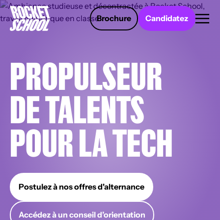
Panneau de gestion des cookies
Brochure
Candidatez
PROPULSEUR
DE TALENTS
POUR LA TECH
Postulez à nos offres d'alternance
Accédez à un conseil d’orientation