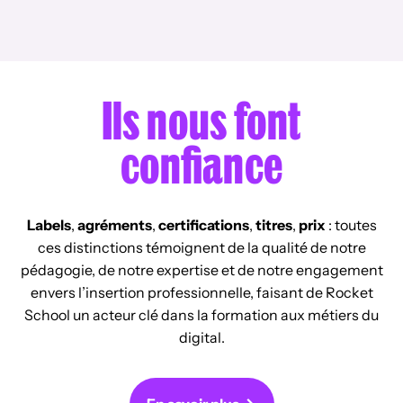
Acquis
e de
s, du
collect
ition
formati
market
e
Manag
on aux
ing à la
solidair
ers.
métier
vente,
e, et
Une
Ils nous font
s du
du
Studen
interve
soin.
comm
ts for
ntion
confiance
Avec le
erce à
Impact
centré
lance
la
, le
e sur le
ment
comm
premie
recrute
de
unicati
r
Labels
,
agréments
,
certifications
,
titres
,
prix
: toutes
ment
l’École
on.
progra
ces distinctions témoignent de la qualité de notre
par le
du Soin
Mais
mme
pédagogie, de notre expertise et de notre engagement
potenti
et
une
qui
envers l’insertion professionnelle, faisant de Rocket
el.
l’ouvert
idée
transfo
School un acteur clé dans la formation aux métiers du
Objecti
ure
reçue
rme le
digital.
f :
d’une
persist
job
montre
formati
e : «
étudia
r
on
l’IA,
nt à