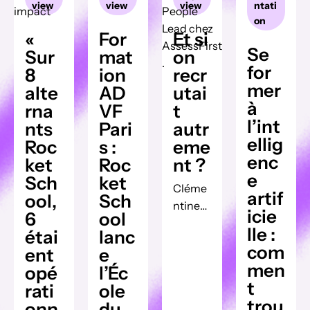
view
view
view
ntati
on
«
For
Et si
Se
Sur
mat
on
for
8
ion
recr
mer
alte
AD
utai
à
rna
VF
t
l’int
nts
Pari
autr
ellig
Roc
s :
eme
enc
ket
Roc
nt ?
e
Sch
ket
Cléme
artif
ool,
Sch
ntine
icie
6
ool
Berque
lle :
étai
lanc
t,
com
ent
e
People
men
opé
l’Éc
Lead
t
rati
ole
chez
trou
onn
du
Assess