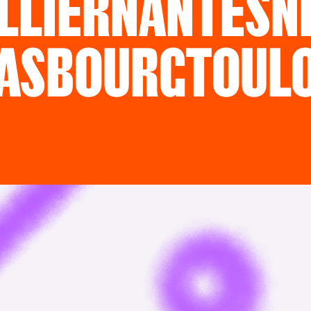
LLIER
NANTES
N
ASBOURG
TOUL