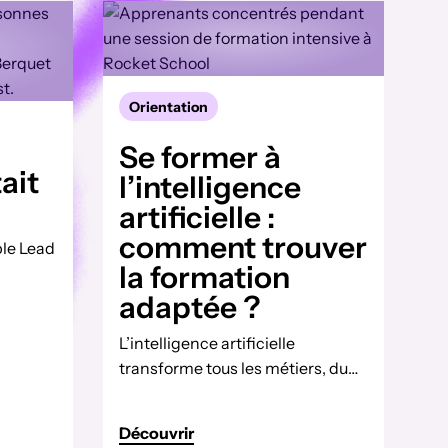
Orientation
Se former à
tait
l’intelligence
artificielle :
comment trouver
le Lead
la formation
ool
adaptée ?
uvelle
L’intelligence artificielle
lent
transforme tous les métiers, du
e
marketing à la vente, du
e
commerce à la communication.
el.
Découvrir
Mais une idée reçue persiste : «