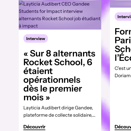
Interv
For
Pari
Interview
Sch
« Sur 8 alternants
l’Éc
Rocket School, 6
C'est u
étaient
Doriam 
opérationnels
pour ét
dès le premier
formati
mois »
Avec le
Soin et 
Layticia Audibert dirige Gandee,
formati
plateforme de collecte solidaire,
formon
et Students for Impact, le premier
Découvrir
assista
Découv
programme qui transforme le job