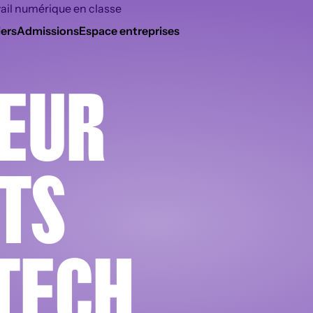
ers
Admissions
Espace entreprises
EUR
TS
TECH