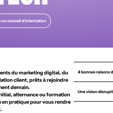
 un conseil d’orientation
4 bonnes raisons d
lents du
marketing digital, du
ation client
, prêts à rejoindre
nent demain.
Une vision disrupt
nitial, alternance ou formation
e en pratique
pour vous rendre
.