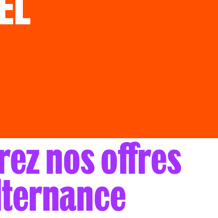
EL
R
ez nos offres
lternance