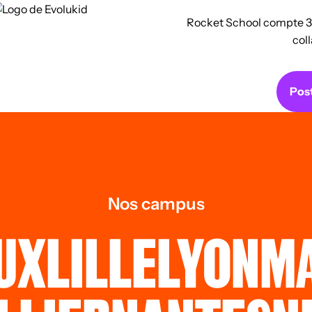
Rocket School compte 30
col
Post
Nos campus
UX
LILLE
LYON
MA