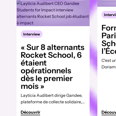
Interv
For
Pari
Interview
Sch
« Sur 8 alternants
l’Éc
Rocket School, 6
C'est u
étaient
Doriam 
opérationnels
pour ét
dès le premier
formati
mois »
Avec le
Soin et 
Layticia Audibert dirige Gandee,
formati
plateforme de collecte solidaire,
formon
et Students for Impact, le premier
Découvrir
assista
Découv
programme qui transforme le job