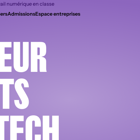
ers
Admissions
Espace entreprises
EUR
TS
TECH