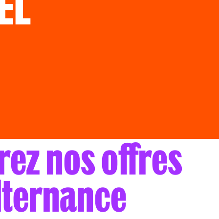
EL
R
ez nos offres
lternance