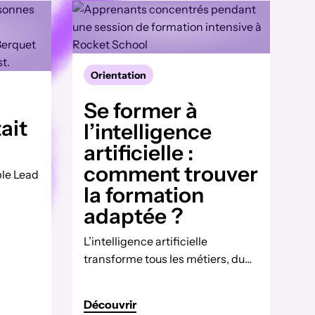
Orientation
Se former à
tait
l’intelligence
artificielle :
comment trouver
le Lead
la formation
ool
adaptée ?
uvelle
L’intelligence artificielle
lent
transforme tous les métiers, du
e
marketing à la vente, du
e
commerce à la communication.
el.
Découvrir
Mais une idée reçue persiste : «