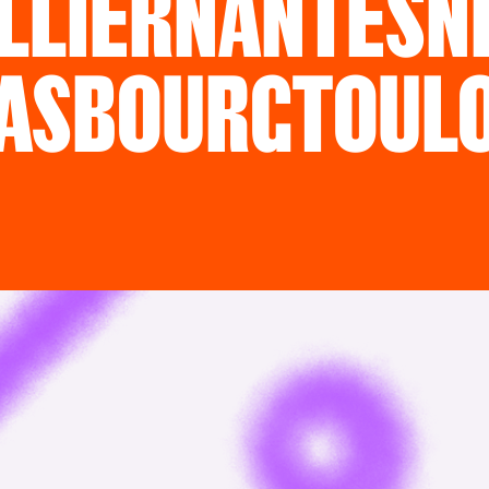
LLIER
NANTES
N
ASBOURG
TOUL