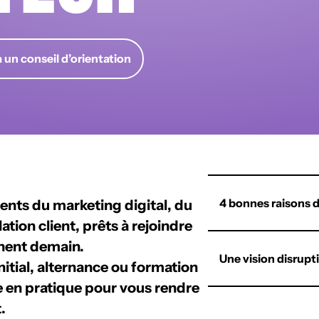
 un conseil d’orientation
4 bonnes raisons d
lents du
marketing digital, du
ation client
, prêts à rejoindre
nent demain.
Une vision disrupt
nitial, alternance ou formation
e en pratique
pour vous rendre
.