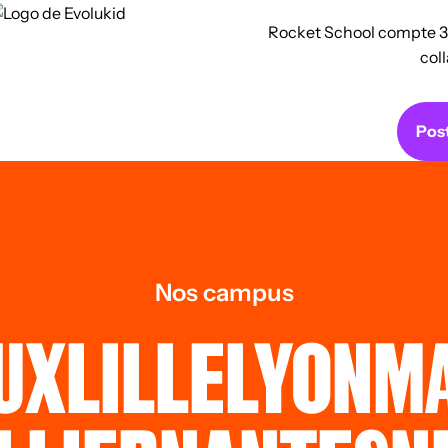
Rocket School compte 30
col
Post
Nos campus
UX
LILLE
LYON
MA